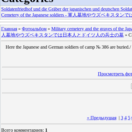
Soldatenfriedhof und die Gräber der japanischen und deutschen Solda
Cemetery of the Japanese soldiers - 軍人墓地やウ
Главная
»
Фотоальбом
»
Military cemetery and the graves of the Ja
人墓地やウズベキスタンでは日本人とドイツ人の兵士の墓
» Ce
Here the Japanese and German soldiers of camp № 386 are buried./ 
Просмотреть фот
« Предыдущая
|
3
4
5
Всего комментариев
:
1