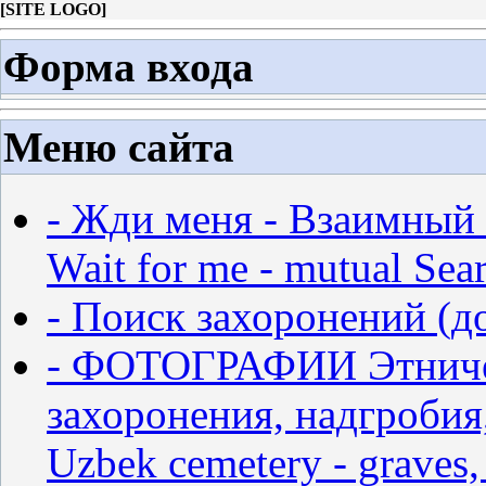
[
SITE LOGO
]
Форма входа
Меню сайта
- Жди меня - Взаимный 
Wait for me - mutual Sear
- Поиск захоронений (д
- ФОТОГРАФИИ Этничес
захоронения, надгробия,
Uzbek cemetery - graves,