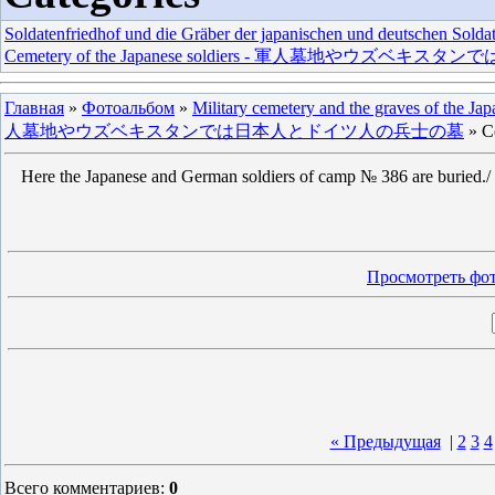
Soldatenfriedhof und die Gräber der japanischen und deutschen Solda
Cemetery of the Japanese soldiers - 軍人墓地やウ
Главная
»
Фотоальбом
»
Military cemetery and the graves of the Ja
人墓地やウズベキスタンでは日本人とドイツ人の兵士の墓
» Ce
Here the Japanese and German soldiers of camp № 386 are buried./ 
Просмотреть фот
« Предыдущая
|
2
3
4
Всего комментариев
:
0