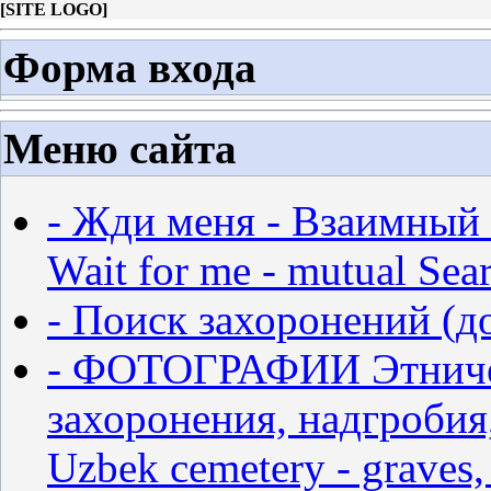
[
SITE LOGO
]
Форма входа
Меню сайта
- Жди меня - Взаимный 
Wait for me - mutual Sear
- Поиск захоронений (д
- ФОТОГРАФИИ Этничес
захоронения, надгробия,
Uzbek cemetery - graves,