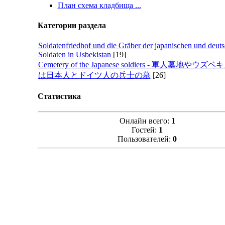
План схема кладбища ...
Категории раздела
Soldatenfriedhof und die Gräber der japanischen und deut
Soldaten in Usbekistan
[19]
Cemetery of the Japanese soldiers - 軍人墓地やウ
は日本人とドイツ人の兵士の墓
[26]
Статистика
Онлайн всего:
1
Гостей:
1
Пользователей:
0