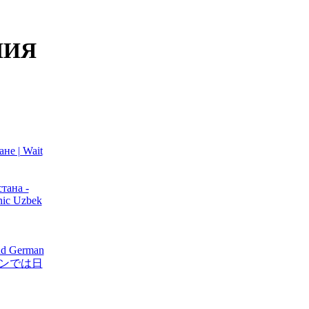
НИЯ
не | Wait
тана -
nic Uzbek
and German
キスタンでは日