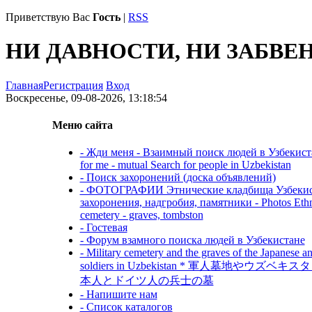
Приветствую Вас
Гость
|
RSS
НИ ДАВНОСТИ, НИ ЗАБВЕ
Главная
Регистрация
Вход
Воскресенье, 09-08-2026, 13:18:54
Меню сайта
- Жди меня - Взаимный поиск людей в Узбекиста
for me - mutual Search for people in Uzbekistan
- Поиск захоронений (доска объявлений)
- ФОТОГРАФИИ Этнические кладбища Узбекис
захоронения, надгробия, памятники - Photos Eth
cemetery - graves, tombston
- Гостевая
- Форум взамного поиска людей в Узбекистане
- Military cemetery and the graves of the Japanese 
soldiers in Uzbekistan * 軍人墓地やウズベ
本人とドイツ人の兵士の墓
- Напишите нам
- Список каталогов