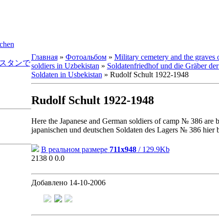
schen
Главная
»
Фотоальбом
»
Military cemetery and the graves
ズベキスタンで
soldiers in Uzbekistan
»
Soldatenfriedhof und die Gräber de
Soldaten in Usbekistan
» Rudolf Schult 1922-1948
Rudolf Schult 1922-1948
Here the Japanese and German soldiers of camp № 386 are bu
japanischen und deutschen Soldaten des Lagers № 386 hier 
В реальном размере
711x948
/ 129.9Kb
2138
0
0.0
Добавлено
14-10-2006