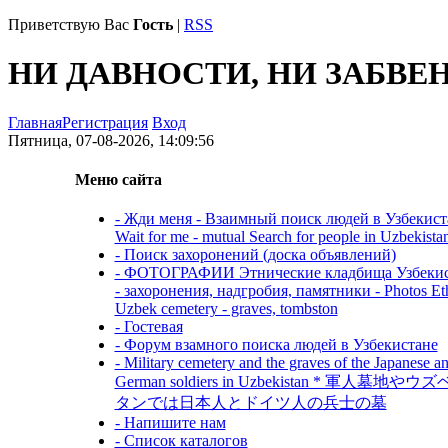
Приветствую Вас
Гость
|
RSS
НИ ДАВНОСТИ, НИ ЗАБВЕ
Главная
Регистрация
Вход
Пятница, 07-08-2026, 14:09:56
Меню сайта
- Жди меня - Взаимный поиск людей в Узбекиста
Wait for me - mutual Search for people in Uzbekista
- Поиск захоронений (доска объявлений)
- ФОТОГРАФИИ Этнические кладбища Узбекис
- захоронения, надгробия, памятники - Photos Et
Uzbek cemetery - graves, tombston
- Гостевая
- Форум взамного поиска людей в Узбекистане
- Military cemetery and the graves of the Japanese a
German soldiers in Uzbekistan * 軍人墓地や
タンでは日本人とドイツ人の兵士の墓
- Напишите нам
- Список каталогов