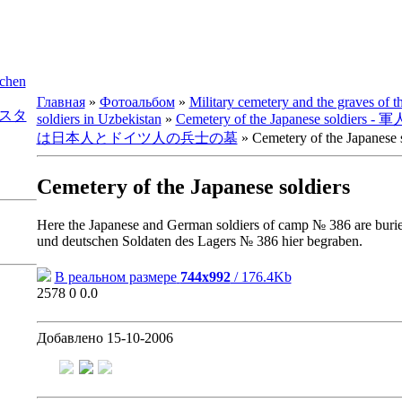
schen
Главная
»
Фотоальбом
»
Military cemetery and the graves of 
ベキスタ
soldiers in Uzbekistan
»
Cemetery of the Japanese sol
は日本人とドイツ人の兵士の墓
» Cemetery of the Japanese s
Cemetery of the Japanese soldiers
Here the Japanese and German soldiers of camp № 386 are buried
und deutschen Soldaten des Lagers № 386 hier begraben.
В реальном размере
744x992
/ 176.4Kb
2578
0
0.0
Добавлено
15-10-2006