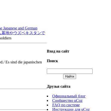
the Japanese and German
diers - 軍人墓地やウズベキスタンで
oldiers
Вход на сайт
Поиск
./ Es sind die japanischen
Друзья сайта
Официальный блог
Сообщество uCoz
FAQ по системе
Инструкции для uCoz