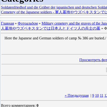
Soldatenfriedhof und die Gräber der japanischen und deutschen Solda
Cemetery of the Japanese soldiers - 軍人墓地やウ
Главная
»
Фотоальбом
»
Military cemetery and the graves of the Ja
人墓地やウズベキスタンでは日本人とドイツ人の兵士の墓
» Ф
Here the Japanese and German soldiers of camp № 386 are buried./ 
Просмотреть фот
« Предыдущая
|
9
10
11
1
Всего комментариев
:
0