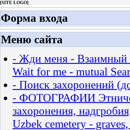
[
SITE LOGO
]
Форма входа
Меню сайта
- Жди меня - Взаимный 
Wait for me - mutual Sear
- Поиск захоронений (д
- ФОТОГРАФИИ Этничес
захоронения, надгробия,
Uzbek cemetery - graves,