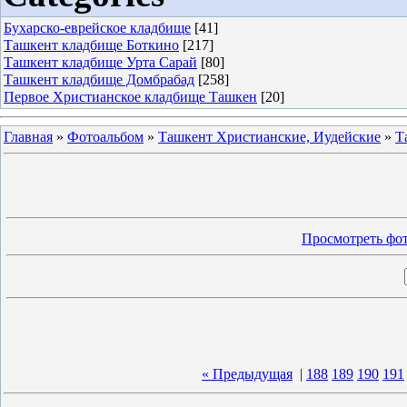
Бухарско-еврейское кладбище
[41]
Ташкент кладбище Боткино
[217]
Ташкент кладбище Урта Сарай
[80]
Ташкент кладбище Домбрабад
[258]
Первое Христианское кладбище Ташкен
[20]
Главная
»
Фотоальбом
»
Ташкент Христианские, Иудейские
»
Т
Просмотреть фот
« Предыдущая
|
188
189
190
191