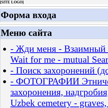
[
SITE LOGO
]
Форма входа
Меню сайта
- Жди меня - Взаимный 
Wait for me - mutual Sear
- Поиск захоронений (д
- ФОТОГРАФИИ Этничес
захоронения, надгробия,
Uzbek cemetery - graves,