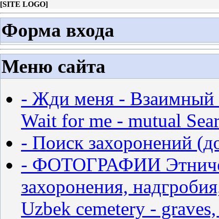
[
SITE LOGO
]
Форма входа
Меню сайта
- Жди меня - Взаимный 
Wait for me - mutual Sear
- Поиск захоронений (д
- ФОТОГРАФИИ Этничес
захоронения, надгробия,
Uzbek cemetery - graves,