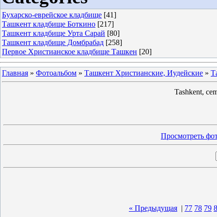
Бухарско-еврейское кладбище
[41]
Ташкент кладбище Боткино
[217]
Ташкент кладбище Урта Сарай
[80]
Ташкент кладбище Домбрабад
[258]
Первое Христианское кладбище Ташкен
[20]
Главная
»
Фотоальбом
»
Ташкент Христианские, Иудейские
»
Т
Tashkent, ce
Просмотреть фот
« Предыдущая
|
77
78
79