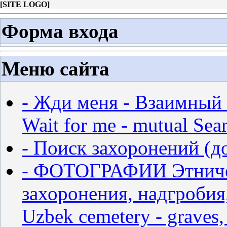
[
SITE LOGO
]
Форма входа
Меню сайта
- Жди меня - Взаимный 
Wait for me - mutual Sear
- Поиск захоронений (д
- ФОТОГРАФИИ Этничес
захоронения, надгробия,
Uzbek cemetery - graves,