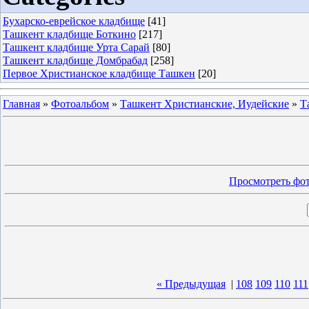
Бухарско-еврейское кладбище
[41]
Ташкент кладбище Боткино
[217]
Ташкент кладбище Урта Сарай
[80]
Ташкент кладбище Домбрабад
[258]
Первое Христианское кладбище Ташкен
[20]
Главная
»
Фотоальбом
»
Ташкент Христианские, Иудейские
»
Т
Просмотреть фот
« Предыдущая
|
108
109
110
111