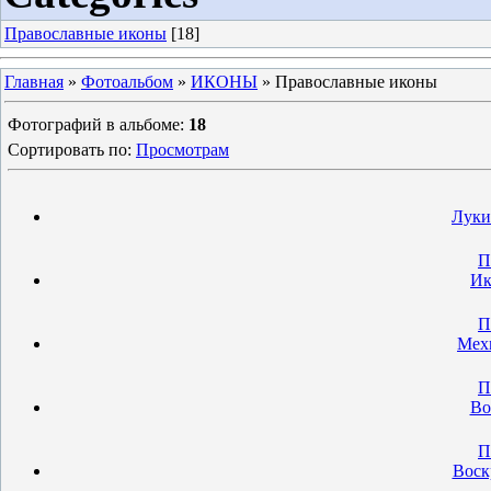
Православные иконы
[18]
Главная
»
Фотоальбом
»
ИКОНЫ
» Православные иконы
Фотографий в альбоме
:
18
Сортировать по
:
Просмотрам
Луки
П
Ик
П
Мехм
П
Во
П
Воск