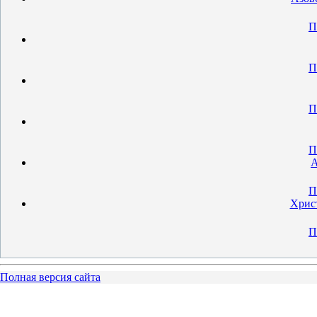
П
П
П
П
А
П
Христ
П
Полная версия сайта