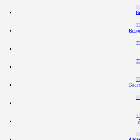
П
В
П
Возд
П
П
П
Благ
П
П
П
Азов