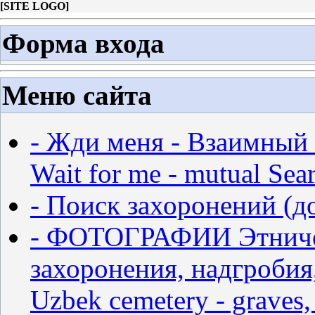
[
SITE LOGO
]
Форма входа
Меню сайта
- Жди меня - Взаимный 
Wait for me - mutual Sear
- Поиск захоронений (д
- ФОТОГРАФИИ Этничес
захоронения, надгробия,
Uzbek cemetery - graves,