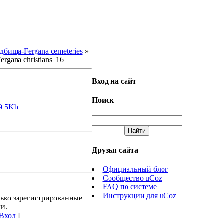
дбища-Fergana cemeteries
»
ergana christians_16
Вход на сайт
Поиск
9.5Kb
Друзья сайта
Официальный блог
Сообщество uCoz
FAQ по системе
Инструкции для uCoz
лько зарегистрированные
и.
Вход
]