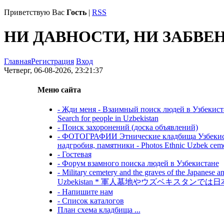
Приветствую Вас
Гость
|
RSS
НИ ДАВНОСТИ, НИ ЗАБВЕ
Главная
Регистрация
Вход
Четверг, 06-08-2026, 23:21:37
Меню сайта
- Жди меня - Взаимный поиск людей в Узбекистане
Search for people in Uzbekistan
- Поиск захоронений (доска объявлений)
- ФОТОГРАФИИ Этнические кладбища Узбекиста
надгробия, памятники - Photos Ethnic Uzbek cemet
- Гостевая
- Форум взамного поиска людей в Узбекистане
- Military cemetery and the graves of the Japanese a
Uzbekistan * 軍人墓地やウズベキスタン
- Напишите нам
- Список каталогов
План схема кладбища ...