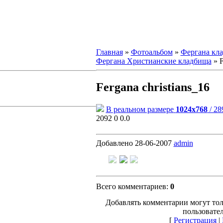
Главная
»
Фотоальбом
»
Фергана кла
Фергана Христианские кладбища
» F
Fergana christians_16
В реальном размере
1024x768
/ 28
2092
0
0.0
Добавлено
28-06-2007
admin
Всего комментариев
:
0
Добавлять комментарии могут то
пользовател
[
Регистрация
|