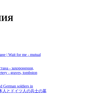
НИЯ
 | Wait for me - mutual
на - захоронения,
ery - graves, tombston
nd German soldiers in
では日本人とドイツ人の兵士の墓