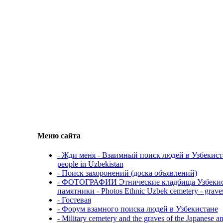
Меню сайта
- Жди меня - Взаимный поиск людей в Узбекистане
people in Uzbekistan
- Поиск захоронений (доска объявлений)
- ФОТОГРАФИИ Этнические кладбища Узбекиста
памятники - Photos Ethnic Uzbek cemetery - grave
- Гостевая
- Форум взамного поиска людей в Узбекистане
- Military cemetery and the graves of the Japanese