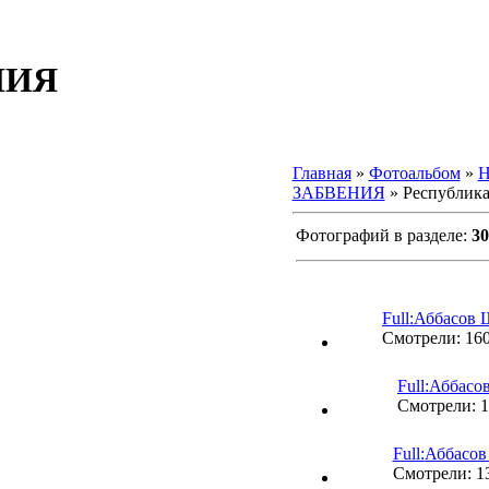
НИЯ
Главная
»
Фотоальбом
»
Н
ЗАБВЕНИЯ
» Республика
Фотографий в разделе
:
30
Full:
Аббасов 
Смотрели: 16
Full:
Аббасо
Смотрели: 
Full:
Аббасов
Смотрели: 1