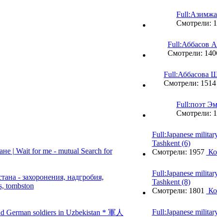
Full:
Азимжа
Смотрели: 
Full:
Аббасов 
Смотрели: 14
Full:
Аббасова 
Смотрели: 151
Full:
поэт Э
Смотрели: 
Full:
Japanese militar
Tashkent (6)
 | Wait for me - mutual Search for
Смотрели: 1957
Ко
Full:
Japanese militar
на - захоронения, надгробия,
Tashkent (8)
s, tombston
Смотрели: 1801
Ко
Full:
Japanese militar
 and German soldiers in Uzbekistan * 軍人