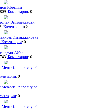
нов Ибрагим
1809
Коментарии
: 0
Арслан Эминджанович
06
Коментарии
: 0
Шахноза Эминджановна
4
Коментарии
: 0
минджан Аббас
1743
Коментарии
: 0
y Memorial in the city of
ментарии
: 0
y Memorial in the city of
ментарии
: 0
y Memorial in the city of