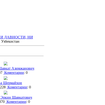
И ДАВНОСТИ, НИ
 Узбекистан
Шавкат Азимжанович
07
Коментарии
: 0
ва Шермайхон
1228
Коментарии
: 0
 Эркин Шавкатович
370
Коментарии
: 0