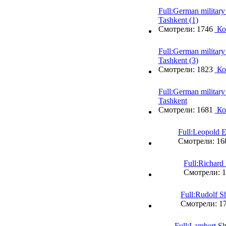
Full:
German military 
Tashkent (1)
Смотрели: 1746
Ко
Full:
German military 
Tashkent (3)
Смотрели: 1823
Ко
Full:
German military 
Tashkent
Смотрели: 1681
Ко
Full:
Leopold E
Смотрели: 1
Full:
Richard
Смотрели: 
Full:
Rudolf S
Смотрели: 1
Full:
Lambert Sh