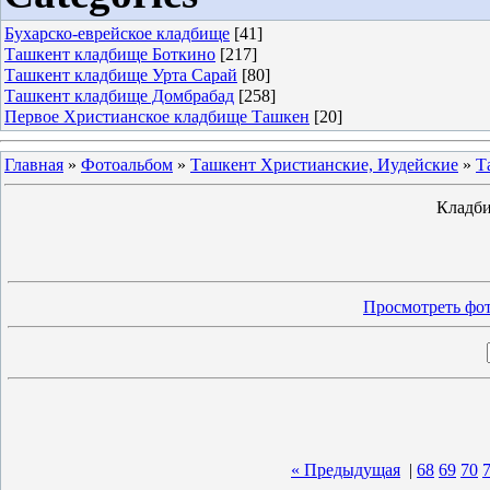
Бухарско-еврейское кладбище
[41]
Ташкент кладбище Боткино
[217]
Ташкент кладбище Урта Сарай
[80]
Ташкент кладбище Домбрабад
[258]
Первое Христианское кладбище Ташкен
[20]
Главная
»
Фотоальбом
»
Ташкент Христианские, Иудейские
»
Т
Кладби
Просмотреть фот
« Предыдущая
|
68
69
70