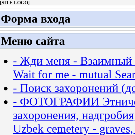
[
SITE LOGO
]
Форма входа
Меню сайта
- Жди меня - Взаимный 
Wait for me - mutual Sear
- Поиск захоронений (д
- ФОТОГРАФИИ Этничес
захоронения, надгробия,
Uzbek cemetery - graves,