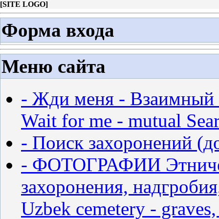
[
SITE LOGO
]
Форма входа
Меню сайта
- Жди меня - Взаимный 
Wait for me - mutual Sear
- Поиск захоронений (д
- ФОТОГРАФИИ Этничес
захоронения, надгробия,
Uzbek cemetery - graves,