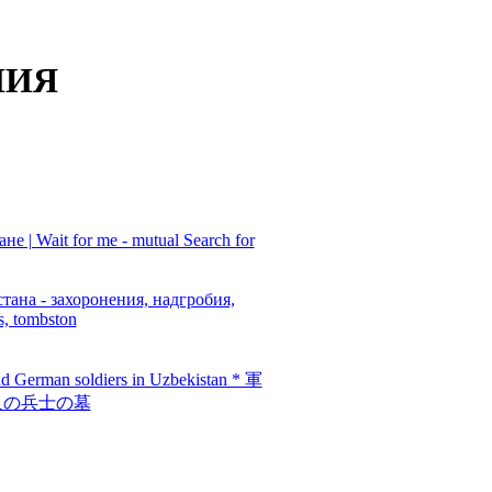
НИЯ
 | Wait for me - mutual Search for
на - захоронения, надгробия,
s, tombston
and German soldiers in Uzbekistan * 軍
人の兵士の墓