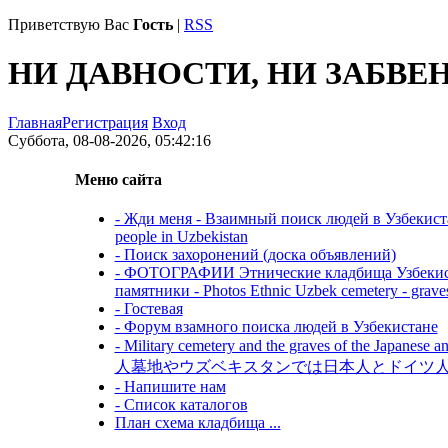
Приветствую Вас
Гость
|
RSS
НИ ДАВНОСТИ, НИ ЗАБВЕ
Главная
Регистрация
Вход
Суббота, 08-08-2026, 05:42:16
Меню сайта
- Жди меня - Взаимный поиск людей в Узбекистане
people in Uzbekistan
- Поиск захоронений (доска объявлений)
- ФОТОГРАФИИ Этнические кладбища Узбекиста
памятники - Photos Ethnic Uzbek cemetery - grave
- Гостевая
- Форум взамного поиска людей в Узбекистане
- Military cemetery and the graves of the Japanese 
人墓地やウズベキスタンでは日本人とドイツ
- Напишите нам
- Список каталогов
План схема кладбища ...