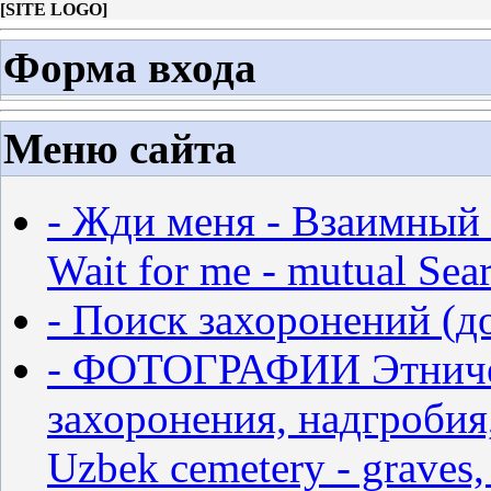
[
SITE LOGO
]
Форма входа
Меню сайта
- Жди меня - Взаимный 
Wait for me - mutual Sear
- Поиск захоронений (д
- ФОТОГРАФИИ Этничес
захоронения, надгробия,
Uzbek cemetery - graves,