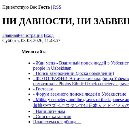
Приветствую Вас
Гость
|
RSS
НИ ДАВНОСТИ, НИ ЗАБВЕ
Главная
Регистрация
Вход
Суббота, 08-08-2026, 11:48:57
Меню сайта
- Жди меня - Взаимный поиск людей в Узбекистане
people in Uzbekistan
- Поиск захоронений (доска объявлений)
- ФОТОГРАФИИ Этнические кладбища Узбекиста
памятники - Photos Ethnic Uzbek cemetery - grave
- Гостевая
- Форум взамного поиска людей в Узбекистане
- Military cemetery and the graves of the Japanese
墓地やウズベキスタンでは日本人とドイツ人
- Напишите нам
- Список каталогов
План схема кладбища ...