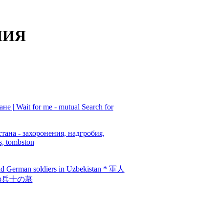
НИЯ
 | Wait for me - mutual Search for
на - захоронения, надгробия,
s, tombston
 and German soldiers in Uzbekistan * 軍人
の兵士の墓