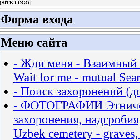
[
SITE LOGO
]
Форма входа
Меню сайта
- Жди меня - Взаимный 
Wait for me - mutual Sear
- Поиск захоронений (д
- ФОТОГРАФИИ Этничес
захоронения, надгробия,
Uzbek cemetery - graves,