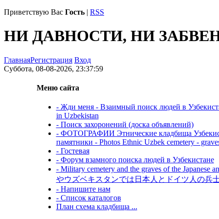
Приветствую Вас
Гость
|
RSS
НИ ДАВНОСТИ, НИ ЗАБВЕ
Главная
Регистрация
Вход
Суббота, 08-08-2026, 23:37:59
Меню сайта
- Жди меня - Взаимный поиск людей в Узбекистане 
in Uzbekistan
- Поиск захоронений (доска объявлений)
- ФОТОГРАФИИ Этнические кладбища Узбекиста
памятники - Photos Ethnic Uzbek cemetery - grave
- Гостевая
- Форум взамного поиска людей в Узбекистане
- Military cemetery and the graves of the Japane
やウズベキスタンでは日本人とドイツ人の兵
- Напишите нам
- Список каталогов
План схема кладбища ...