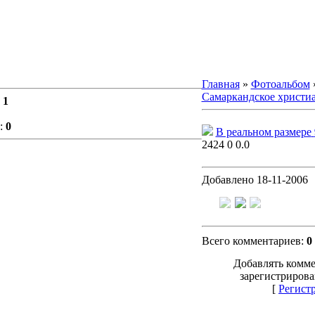
Главная
»
Фотоальбом
Самаркандское христи
:
1
:
0
В реальном размере
2424
0
0.0
Добавлено
18-11-2006
Всего комментариев
:
0
Добавлять комме
зарегистрирова
[
Регист