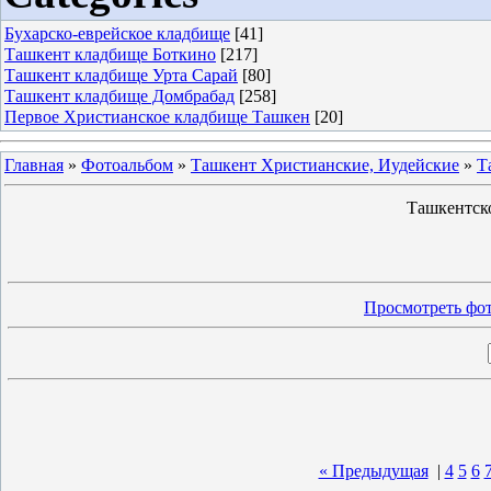
Бухарско-еврейское кладбище
[41]
Ташкент кладбище Боткино
[217]
Ташкент кладбище Урта Сарай
[80]
Ташкент кладбище Домбрабад
[258]
Первое Христианское кладбище Ташкен
[20]
Главная
»
Фотоальбом
»
Ташкент Христианские, Иудейские
»
Т
Ташкентск
Просмотреть фот
« Предыдущая
|
4
5
6