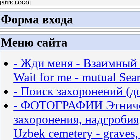
[
SITE LOGO
]
Форма входа
Меню сайта
- Жди меня - Взаимный 
Wait for me - mutual Sear
- Поиск захоронений (д
- ФОТОГРАФИИ Этничес
захоронения, надгробия,
Uzbek cemetery - graves,