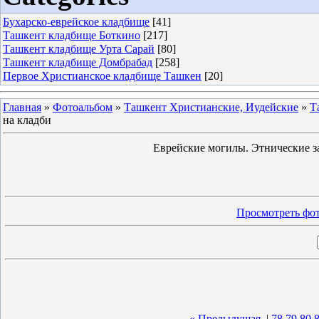
Бухарско-еврейское кладбище
[41]
Ташкент кладбище Боткино
[217]
Ташкент кладбище Урта Сарай
[80]
Ташкент кладбище Домбрабад
[258]
Первое Христианское кладбище Ташкен
[20]
Главная
»
Фотоальбом
»
Ташкент Христианские, Иудейские
»
Т
на кладби
Еврейские могилы. Этнические з
Просмотреть фот
« Предыдущая
|
78
79
80