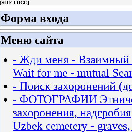
[
SITE LOGO
]
Форма входа
Меню сайта
- Жди меня - Взаимный 
Wait for me - mutual Sear
- Поиск захоронений (д
- ФОТОГРАФИИ Этничес
захоронения, надгробия,
Uzbek cemetery - graves,