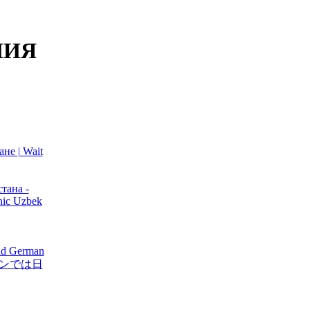
НИЯ
не | Wait
тана -
nic Uzbek
and German
キスタンでは日