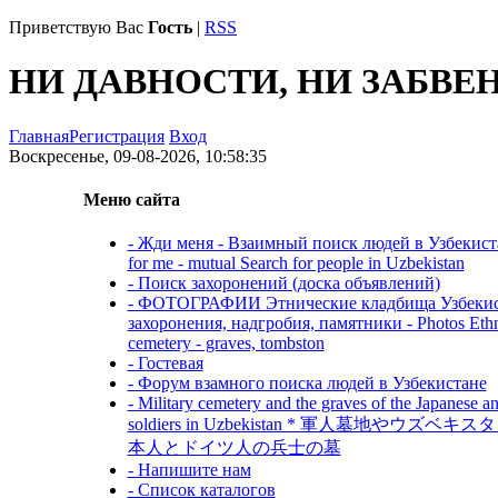
Приветствую Вас
Гость
|
RSS
НИ ДАВНОСТИ, НИ ЗАБВЕ
Главная
Регистрация
Вход
Воскресенье, 09-08-2026, 10:58:35
Меню сайта
- Жди меня - Взаимный поиск людей в Узбекиста
for me - mutual Search for people in Uzbekistan
- Поиск захоронений (доска объявлений)
- ФОТОГРАФИИ Этнические кладбища Узбекис
захоронения, надгробия, памятники - Photos Eth
cemetery - graves, tombston
- Гостевая
- Форум взамного поиска людей в Узбекистане
- Military cemetery and the graves of the Japanese 
soldiers in Uzbekistan * 軍人墓地やウズベ
本人とドイツ人の兵士の墓
- Напишите нам
- Список каталогов