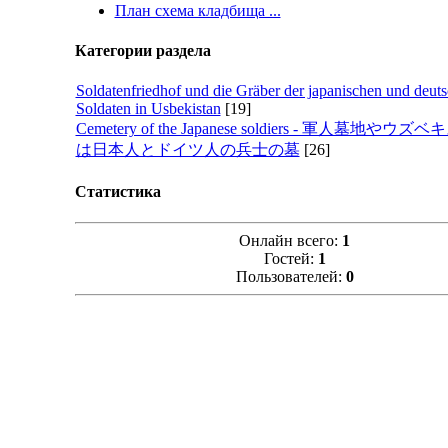
План схема кладбища ...
Категории раздела
Soldatenfriedhof und die Gräber der japanischen und deut
Soldaten in Usbekistan
[19]
Cemetery of the Japanese soldiers - 軍人墓地やウ
は日本人とドイツ人の兵士の墓
[26]
Статистика
Онлайн всего:
1
Гостей:
1
Пользователей:
0