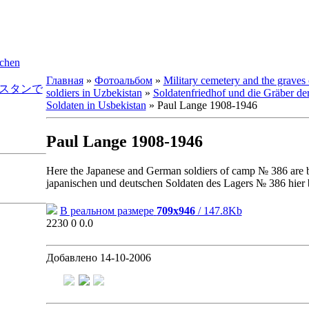
schen
Главная
»
Фотоальбом
»
Military cemetery and the graves
ズベキスタンで
soldiers in Uzbekistan
»
Soldatenfriedhof und die Gräber de
Soldaten in Usbekistan
» Paul Lange 1908-1946
Paul Lange 1908-1946
Here the Japanese and German soldiers of camp № 386 are bu
japanischen und deutschen Soldaten des Lagers № 386 hier 
В реальном размере
709x946
/ 147.8Kb
2230
0
0.0
Добавлено
14-10-2006