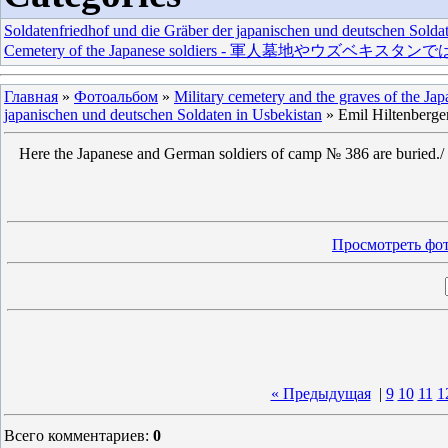
Soldatenfriedhof und die Gräber der japanischen und deutschen Solda
Cemetery of the Japanese soldiers - 軍人墓地やウ
Главная
»
Фотоальбом
»
Military cemetery and the graves of the Ja
japanischen und deutschen Soldaten in Usbekistan
» Emil Hiltenberge
Here the Japanese and German soldiers of camp № 386 are buried./ 
Просмотреть фот
« Предыдущая
|
9
10
11
1
Всего комментариев
:
0