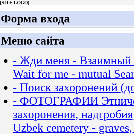
[
SITE LOGO
]
Форма входа
Меню сайта
- Жди меня - Взаимный 
Wait for me - mutual Sear
- Поиск захоронений (д
- ФОТОГРАФИИ Этничес
захоронения, надгробия,
Uzbek cemetery - graves,