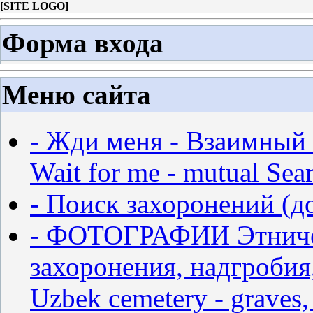
[
SITE LOGO
]
Форма входа
Меню сайта
- Жди меня - Взаимный 
Wait for me - mutual Sear
- Поиск захоронений (д
- ФОТОГРАФИИ Этничес
захоронения, надгробия,
Uzbek cemetery - graves,