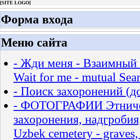
[
SITE LOGO
]
Форма входа
Меню сайта
- Жди меня - Взаимный 
Wait for me - mutual Sear
- Поиск захоронений (д
- ФОТОГРАФИИ Этничес
захоронения, надгробия,
Uzbek cemetery - graves,