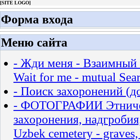
[
SITE LOGO
]
Форма входа
Меню сайта
- Жди меня - Взаимный 
Wait for me - mutual Sear
- Поиск захоронений (д
- ФОТОГРАФИИ Этничес
захоронения, надгробия,
Uzbek cemetery - graves,